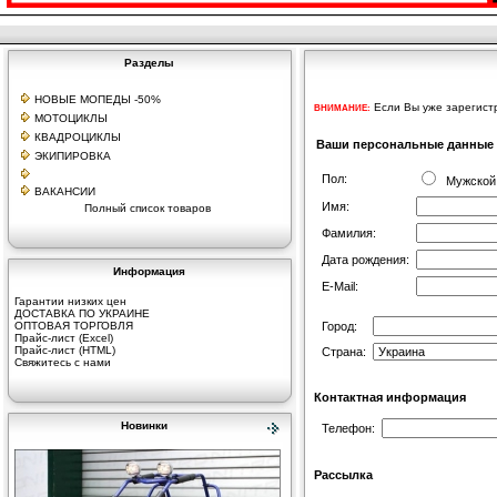
Разделы
НОВЫЕ МОПЕДЫ -50%
Если Вы уже зарегистр
ВНИМАНИЕ:
МОТОЦИКЛЫ
КВАДРОЦИКЛЫ
Ваши персональные данные
ЭКИПИРОВКА
Пол:
Мужско
ВАКАНСИИ
Имя:
Полный список товаров
Фамилия:
Дата рождения:
Информация
E-Mail:
Гарантии низких цен
ДОСТАВКА ПО УКРАИНЕ
ОПТОВАЯ ТОРГОВЛЯ
Город:
Прайс-лист (Excel)
Прайс-лист (HTML)
Страна:
Свяжитесь с нами
Контактная информация
Новинки
Телефон:
Рассылка