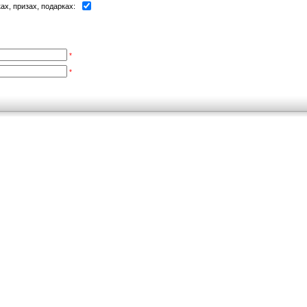
х, призах, подарках:
*
*