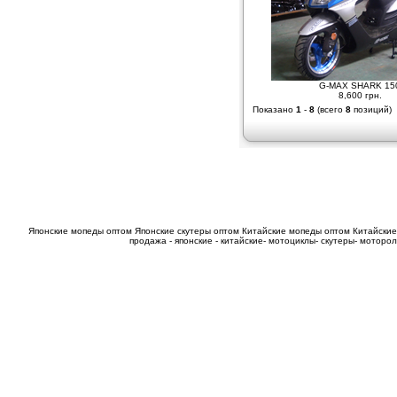
G-MAX SHARK 15
8,600 грн.
Показано
1
-
8
(всего
8
позиций)
Японские мопеды оптом
Японские скутеры оптом
Китайские мопеды оптом
Китайские
продажа - японские - китайские- мотоциклы- скутеры- мотор