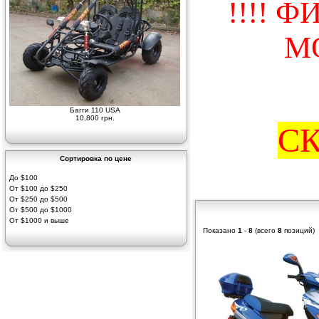
!!!! 
МО
Багги 110 USA
10,800 грн.
С
Сортировка по цене
До $100
От $100 до $250
От $250 до $500
От $500 до $1000
От $1000 и выше
Показано
1
-
8
(всего
8
позиций)