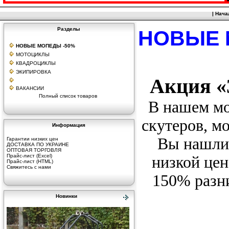
|
Нача
Разделы
НОВЫЕ 
НОВЫЕ МОПЕДЫ -50%
МОТОЦИКЛЫ
КВАДРОЦИКЛЫ
ЭКИПИРОВКА
Акция «
ВАКАНСИИ
Полный список товаров
В нашем мо
скутеров, м
Информация
Вы нашли 
Гарантии низких цен
ДОСТАВКА ПО УКРАИНЕ
ОПТОВАЯ ТОРГОВЛЯ
Прайс-лист (Excel)
низкой цен
Прайс-лист (HTML)
Свяжитесь с нами
150% разн
Новинки