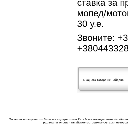
ставка за п
мопед/мото
30 у.е.
Звоните: +
+38044332
Ни одного товара не найдено.
Японские мопеды оптом
Японские скутеры оптом
Китайские мопеды оптом
Китайские
продажа - японские - китайские- мотоциклы- скутеры- мотор