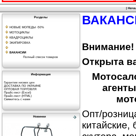
|
Нача
ВАКАНС
Разделы
НОВЫЕ МОПЕДЫ -50%
МОТОЦИКЛЫ
КВАДРОЦИКЛЫ
ЭКИПИРОВКА
Внимание!
ВАКАНСИИ
Полный список товаров
Открыта в
Мотосал
Информация
Гарантии низких цен
агенты
ДОСТАВКА ПО УКРАИНЕ
ОПТОВАЯ ТОРГОВЛЯ
Прайс-лист (Excel)
мот
Прайс-лист (HTML)
Свяжитесь с нами
Опт/розниц
Новинки
китайские, 