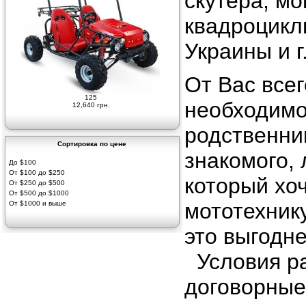
скутера, м
квадроцик
Украины и г
От Вас все
125
необходимо
12,640 грн.
родственник
Сортировка по цене
знакомого,
До $100
От $100 до $250
который хоч
От $250 до $500
От $500 до $1000
мототехнику
От $1000 и выше
это выгодне
Условия р
договорные