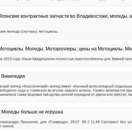
 Японские контрактные запчасти во Владивостоке, мопеды, 
ие мопеды (скутеры), мотоциклы.
Мотоциклы. Мопеды. Мотороллеры, цены на Мотоциклы. М
 2010 года. Наши Квадроциклы полностью приспособленны для Зимней прог
 Википедия
ческий мопед «Классический» мопед имеет обычный велосипедный педальны
свободного хода и тормозом во втулке заднего колеса; тормоз включается в
тановлена также ведомая звёздочка цепной передачи от двигателя (жёстко, б
] Мопеды больше не игрушка
ександра Ярошенко, для «Главреда», 29.07. 09 // 11:48 Скутерист без ш
 закона.