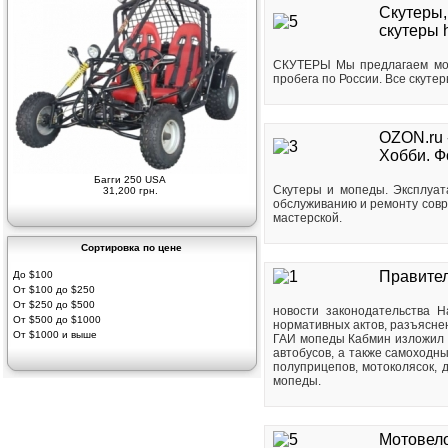
Скутеры,
скутеры 
СКУТЕРЫ Мы предлагаем мото
пробега по России. Все скуте
OZON.ru 
Хобби. Ф
Багги 250 USA
Скутеры и мопеды. Эксплуат
31,200 грн.
обслуживанию и ремонту совр
мастерской.
Сортировка по цене
Правите
До $100
От $100 до $250
От $250 до $500
новости законодательства 
От $500 до $1000
нормативных актов, разъяснен
От $1000 и выше
ГАИ мопеды Кабмин изложил в
автобусов, а также самоходн
полуприцепов, мотоколясок, 
мопеды.
Мотовело