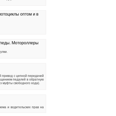
мотоциклы оптом и в
опеды. Мотороллеры
улки.
й привод с цепной передачей
ращением педалей в обратную
ез муфты свободного хода).
лема и водительских прав на