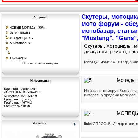
Cкутеры, мотоцик
Разделы
мото форум - обсу
НОВЫЕ МОПЕДЫ -50%
мотобазар, статьи
МОТОЦИКЛЫ
"Mustang", "Gans",
КВАДРОЦИКЛЫ
ЭКИПИРОВКА
Cкутеры, мотоциклы, м
дискуссии, ремонт, тюн
ВАКАНСИИ
Мопеды Street: "Mustang", "Gans"
Полный список товаров
Мопеды: 
Информация
Гарантии низких цен
Искать по номеру объявления
ДОСТАВКА ПО УКРАИНЕ
интересна продажа мопедов?
ОПТОВАЯ ТОРГОВЛЯ
Прайс-лист (Excel)
Прайс-лист (HTML)
Свяжитесь с нами
МОПЕДЫ 
Новинки
links СПРОСИ! - Лидер в поиск