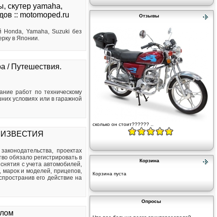
, скутер yamaha,
ов :: motomoped.ru
Отзывы
 Honda, Yamaha, Suzuki без
ерку в Японии.
а / Путешествия.
сание работ по техническому
них условиях или в гаражной
сколько он стоит?????? ..
ЫЕ ИЗВЕСТИЯ
аконодательства, проектах
тво обязало регистрировать в
Корзина
снятия с учета автомобилей,
 марок и моделей, прицепов,
Корзина пуста
спространив его действие на
Опросы
клом