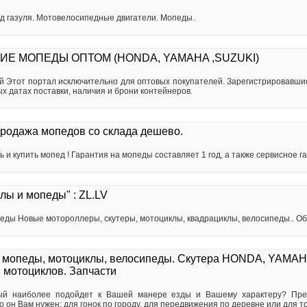
ед газуля. Мотовелосипедные двигатели. Мопеды.
ИЕ МОПЕДЫ ОПТОМ (HONDA, YAMAHA ,SUZUKI)
й Этот портал исключительно для оптовых покупателей. Зарегистрировавшис
 датах поставки, наличия и брони контейнеров.
родажа мопедов со склада дешево.
ь и купить мопед ! Гарантия на мопеды составляет 1 год, а также сервисное г
лы и мопеды" : ZL.LV
ды Новые мотороллеры, скутеры, мотоциклы, квадрациклы, велосипеды.. О
 мопеды, мотоциклы, велосипеды. Скутера HONDA, YAMAH
, мотоциклов. Запчасти
орый наиболее подойдет к Вашей манере езды и Вашему характеру? Пр
 он Вам нужен: для гонок по городу, для передвижения по деревне или для тог