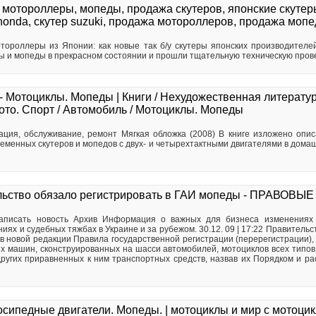
 мотороллеры, мопеды, продажа скутеров, японские скутеры
honda, скутер suzuki, продажа мотороллеров, продажа мопед
роллеры из Японии: как новые так б/у скутеры японских производителей
ры и мопеды в прекрасном состоянии и прошли тщательную техническую пров
- Мотоциклы. Мопеды | Книги / Нехудожественная литератур
ото. Спорт / Автомобиль / Мотоциклы. Мопеды
ация, обслуживание, ремонт Мягкая обложка (2008) В книге изложено опи
еменных скутеров и мопедов с двух- и четырехтактными двигателями в домаш
льство обязало регистрировать в ГАИ мопеды - ПРАВОВ
Написать новость Архив Информация о важных для бизнеса изменениях з
иях и судебных тяжбах в Украине и за рубежом. 30.12. 09 | 17:22 Правительс
 новой редакции Правила государственной регистрации (перерегистрации), 
ых машин, сконструированных на шасси автомобилей, мотоциклов всех типов,
других приравненных к ним транспортных средств, назвав их Порядком и ра
сипедные двигатели. Мопеды. | мотоциклы и мир с мотоци