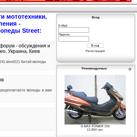
и мототехники,
Вход
ления -
E-Mail:
опеды Street:
Пароль:
 форум - обсуждения и
ео. Украина, Киев
Регистрация
(2224) alext321 Китай мопеды
Рекомендуемые
ов
 предпочитаете мопеды и вам
G-MAX POWER 150
12,800 грн.