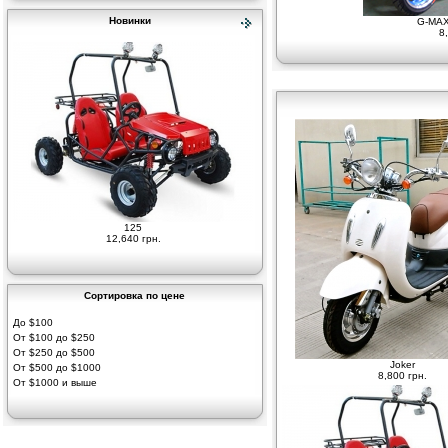
Новинки
G-MAX
8
125
12,640 грн.
Сортировка по цене
До $100
От $100 до $250
От $250 до $500
Joker
От $500 до $1000
8,800 грн.
От $1000 и выше