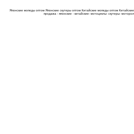
Японские мопеды оптом
Японские скутеры оптом
Китайские мопеды оптом
Китайские
продажа - японские - китайские- мотоциклы- скутеры- мотор