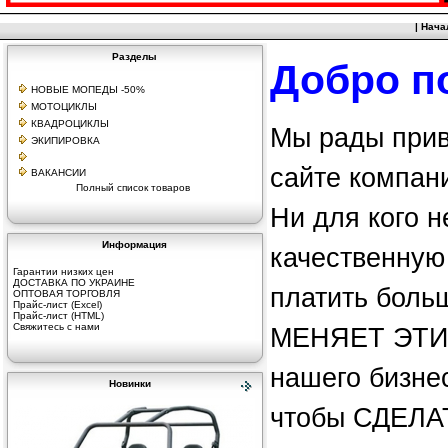
|
Нача
Разделы
Добро п
НОВЫЕ МОПЕДЫ -50%
МОТОЦИКЛЫ
КВАДРОЦИКЛЫ
Мы рады прив
ЭКИПИРОВКА
сайте компан
ВАКАНСИИ
Полный список товаров
Ни для кого не
Информация
качественную 
Гарантии низких цен
ДОСТАВКА ПО УКРАИНЕ
платить боль
ОПТОВАЯ ТОРГОВЛЯ
Прайс-лист (Excel)
Прайс-лист (HTML)
Свяжитесь с нами
МЕНЯЕТ ЭТИ 
нашего бизнес
Новинки
чтобы СДЕЛ