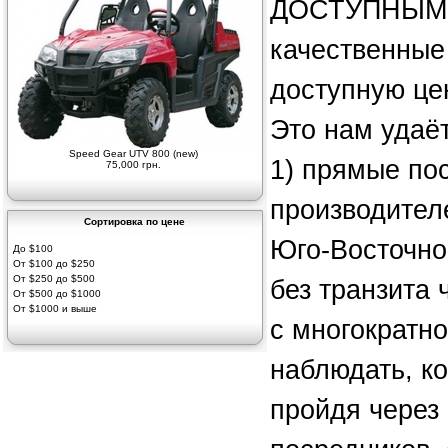
ДОСТУПНЫМ, 
качественные
доступную це
Это нам удаёт
Speed Gear UTV 800 (new)
1) прямые пос
75,000 грн.
производител
Сортировка по цене
Юго-Восточной
До $100
От $100 до $250
От $250 до $500
без транзита 
От $500 до $1000
От $1000 и выше
с многократно
наблюдать, ко
пройдя через 