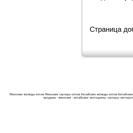
Страница доб
Японские мопеды оптом
Японские скутеры оптом
Китайские мопеды оптом
Китайские
продажа - японские - китайские- мотоциклы- скутеры- мотор