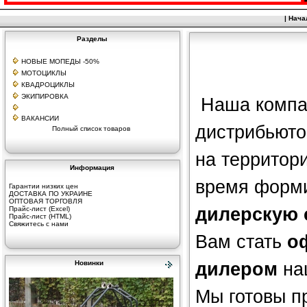
|
Нача
Разделы
НОВЫЕ МОПЕДЫ -50%
МОТОЦИКЛЫ
КВАДРОЦИКЛЫ
ЭКИПИРОВКА
Наша компа
ВАКАНСИИ
дистрибьюто
Полный список товаров
на территор
Информация
время форми
Гарантии низких цен
ДОСТАВКА ПО УКРАИНЕ
ОПТОВАЯ ТОРГОВЛЯ
дилерскую 
Прайс-лист (Excel)
Прайс-лист (HTML)
Свяжитесь с нами
Вам стать
о
Новинки
дилером
на
Мы готовы п