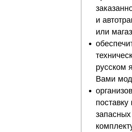
заказанн
и автотр
или мага
обеспечи
техничес
русском 
Вами мод
организо
поставку
запасных
комплект