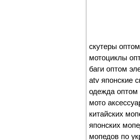
скутеры опто
мотоциклы оп
баги оптом эл
atv японские 
одежда оптом 
мото аксессуа
китайских моп
японских мопе
мопедов по ук