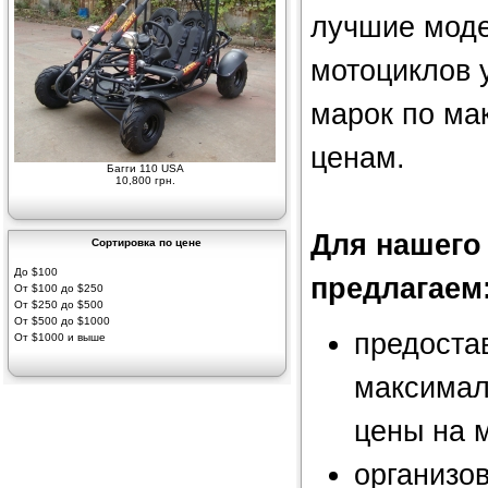
лучшие моде
мотоциклов 
марок по ма
ценам.
Багги 110 USA
10,800 грн.
Для нашего
Сортировка по цене
До $100
предлагаем
От $100 до $250
От $250 до $500
От $500 до $1000
предоста
От $1000 и выше
максимал
цены на м
организов