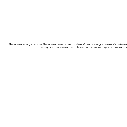
Японские мопеды оптом
Японские скутеры оптом
Китайские мопеды оптом
Китайские
продажа - японские - китайские- мотоциклы- скутеры- мотор