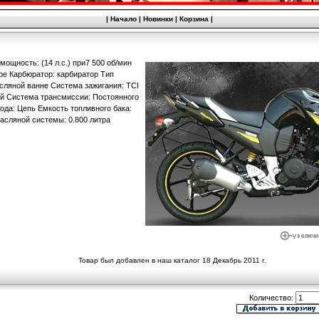
|
Начало
|
Новинки
|
Корзина
|
ощность: (14 л.с.) при7 500 об/мин
ре Карбюратор: карбиратор Тип
сляной ванне Система зажигания: TCI
ий Система трансмиссии: Постоянного
ода: Цепь Емкость топливного бака:
масляной системы: 0.800 литра
Товар был добавлен в наш каталог 18 Декабрь 2011 г.
Количество: