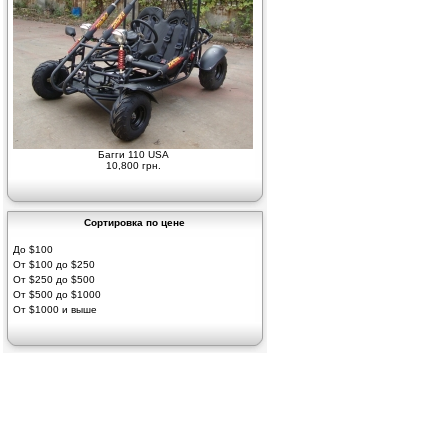
Багги 110 USA
10,800 грн.
Сортировка по цене
До $100
От $100 до $250
От $250 до $500
От $500 до $1000
От $1000 и выше