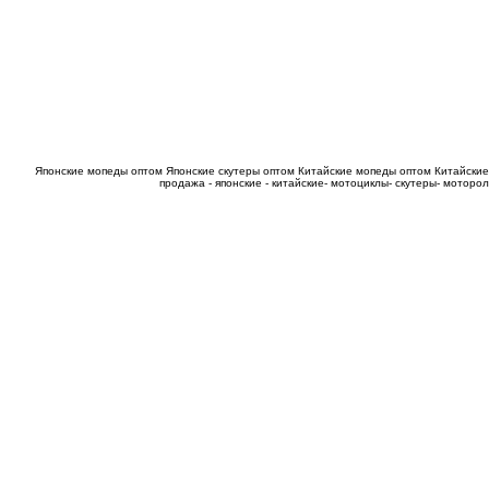
Японские мопеды оптом
Японские скутеры оптом
Китайские мопеды оптом
Китайские
продажа - японские - китайские- мотоциклы- скутеры- мотор