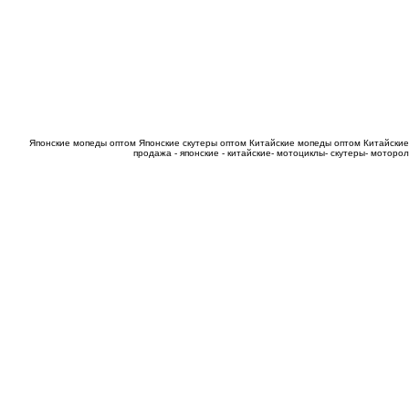
Японские мопеды оптом
Японские скутеры оптом
Китайские мопеды оптом
Китайские
продажа - японские - китайские- мотоциклы- скутеры- мотор