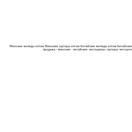
Японские мопеды оптом
Японские скутеры оптом
Китайские мопеды оптом
Китайские
продажа - японские - китайские- мотоциклы- скутеры- мотор