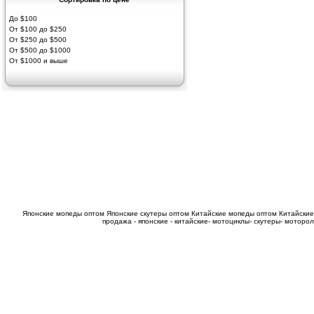
До $100
От $100 до $250
От $250 до $500
От $500 до $1000
От $1000 и выше
Японские мопеды оптом
Японские скутеры оптом
Китайские мопеды оптом
Китайские
продажа - японские - китайские- мотоциклы- скутеры- мотор