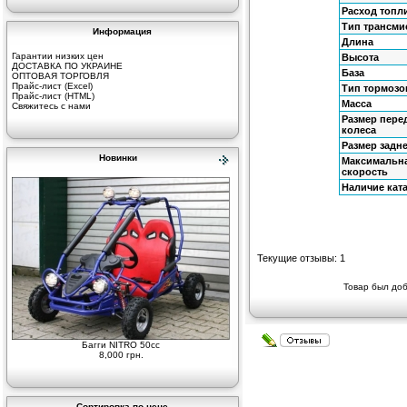
Расход топл
Тип трансми
Информация
Длина
Гарантии низких цен
Высота
ДОСТАВКА ПО УКРАИНЕ
База
ОПТОВАЯ ТОРГОВЛЯ
Прайс-лист (Excel)
Тип тормозо
Прайс-лист (HTML)
Масса
Свяжитесь с нами
Размер пере
колеса
Размер задне
Новинки
Максимальн
скорость
Наличие кат
Текущие отзывы: 1
Товар был доб
Багги NITRO 50cc
8,000 грн.
Сортировка по цене