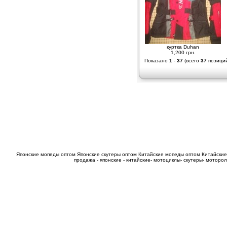
куртка Duhan
1,200 грн.
Показано
1
-
37
(всего
37
позици
Японские мопеды оптом
Японские скутеры оптом
Китайские мопеды оптом
Китайские
продажа - японские - китайские- мотоциклы- скутеры- мотор