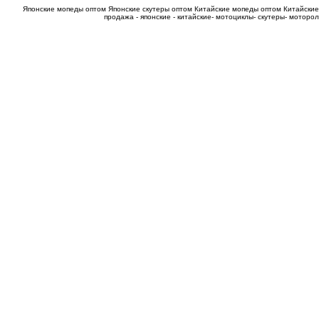
Японские мопеды оптом
Японские скутеры оптом
Китайские мопеды оптом
Китайские
продажа - японские - китайские- мотоциклы- скутеры- мотор