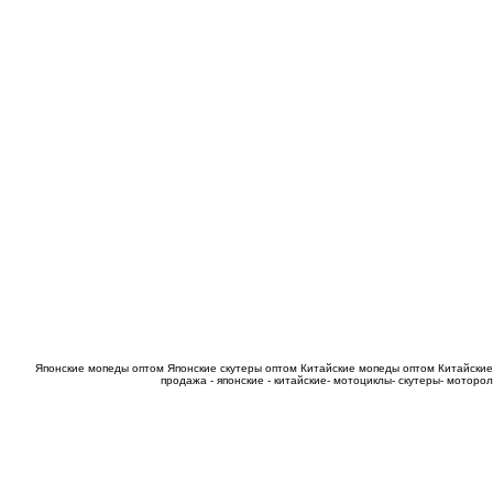
Японские мопеды оптом
Японские скутеры оптом
Китайские мопеды оптом
Китайские
продажа - японские - китайские- мотоциклы- скутеры- мотор